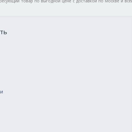
ересующий товар по выгодной цене с доставкой по Москве и все
ть
ии