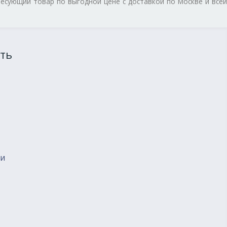
ресующий товар по выгодной цене с доставкой по Москве и всей
ть
ии