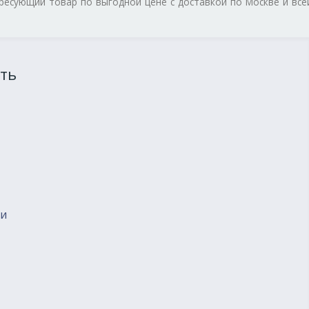
ересующий товар по выгодной цене с доставкой по Москве и все
ть
ии