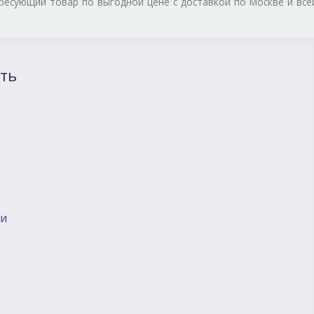
ересующий товар по выгодной цене с доставкой по Москве и все
ть
ии