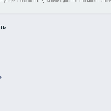
ресующий товар по выгодной цене с доставкой по Москве и все
ть
ии