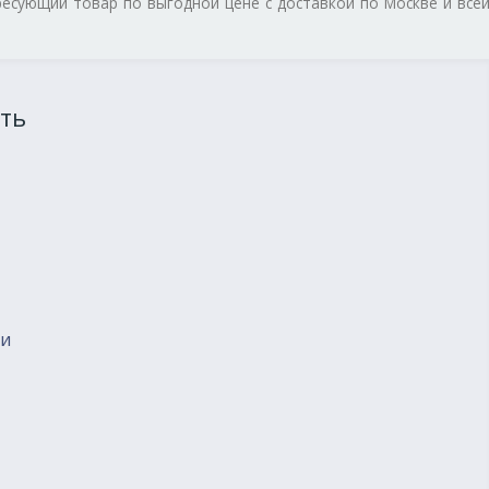
ресующий товар по выгодной цене с доставкой по Москве и все
ть
ии