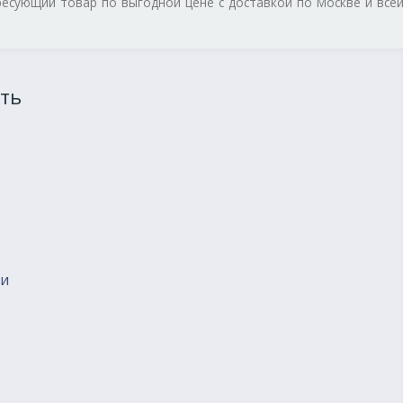
ресующий товар по выгодной цене с доставкой по Москве и все
ть
ии