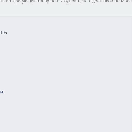
ить интересующий товар по выгодной цене с доставкой по Моск
ть
ии