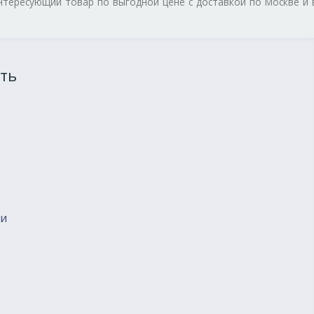
интересующий товар по выгодной цене с доставкой по Москве и 
ть
ии